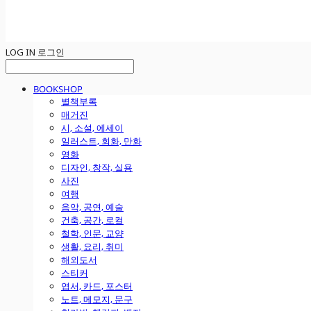
LOG IN
로그인
BOOKSHOP
별책부록
매거진
시, 소설, 에세이
일러스트, 회화, 만화
영화
디자인, 창작, 실용
사진
여행
음악, 공연, 예술
건축, 공간, 로컬
철학, 인문, 교양
생활, 요리, 취미
해외도서
스티커
엽서, 카드, 포스터
노트, 메모지, 문구