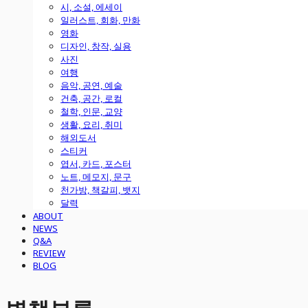
시, 소설, 에세이
일러스트, 회화, 만화
영화
디자인, 창작, 실용
사진
여행
음악, 공연, 예술
건축, 공간, 로컬
철학, 인문, 교양
생활, 요리, 취미
해외도서
스티커
엽서, 카드, 포스터
노트, 메모지, 문구
천가방, 책갈피, 뱃지
달력
ABOUT
NEWS
Q&A
REVIEW
BLOG