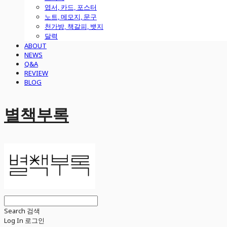
엽서, 카드, 포스터
노트, 메모지, 문구
천가방, 책갈피, 뱃지
달력
ABOUT
NEWS
Q&A
REVIEW
BLOG
별책부록
Search
검색
Log In
로그인