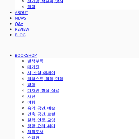
천가방, 책갈피, 뱃지
달력
ABOUT
NEWS
Q&A
REVIEW
BLOG
BOOKSHOP
별책부록
매거진
시, 소설, 에세이
일러스트, 회화, 만화
영화
디자인, 창작, 실용
사진
여행
음악, 공연, 예술
건축, 공간, 로컬
철학, 인문, 교양
생활, 요리, 취미
해외도서
스티커