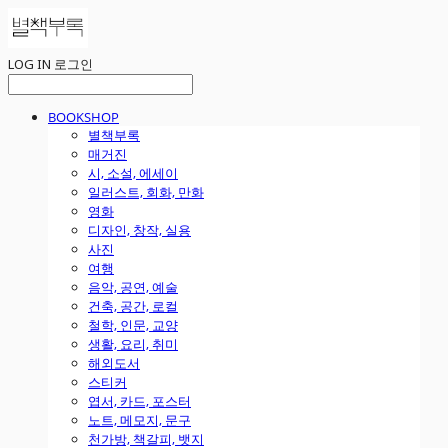
LOG IN
로그인
BOOKSHOP
별책부록
매거진
시, 소설, 에세이
일러스트, 회화, 만화
영화
디자인, 창작, 실용
사진
여행
음악, 공연, 예술
건축, 공간, 로컬
철학, 인문, 교양
생활, 요리, 취미
해외도서
스티커
엽서, 카드, 포스터
노트, 메모지, 문구
천가방, 책갈피, 뱃지