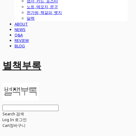
엽서, 카드, 포스터
노트, 메모지, 문구
천가방, 책갈피, 뱃지
달력
ABOUT
NEWS
Q&A
REVIEW
BLOG
별책부록
Search
검색
Log In
로그인
Cart
장바구니