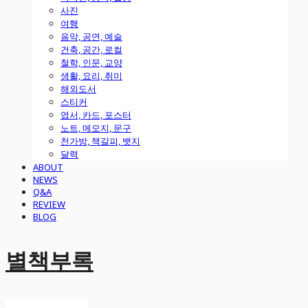
사진
여행
음악, 공연, 예술
건축, 공간, 로컬
철학, 인문, 교양
생활, 요리, 취미
해외도서
스티커
엽서, 카드, 포스터
노트, 메모지, 문구
천가방, 책갈피, 뱃지
달력
ABOUT
NEWS
Q&A
REVIEW
BLOG
별책부록