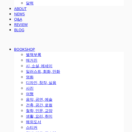
달력
ABOUT
NEWS
Q&A
REVIEW
BLOG
BOOKSHOP
별책부록
매거진
시, 소설, 에세이
일러스트, 회화, 만화
영화
디자인, 창작, 실용
사진
여행
음악, 공연, 예술
건축, 공간, 로컬
철학, 인문, 교양
생활, 요리, 취미
해외도서
스티커