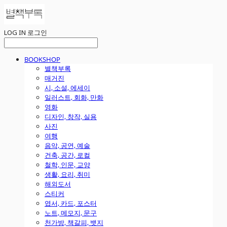
LOG IN
로그인
BOOKSHOP
별책부록
매거진
시, 소설, 에세이
일러스트, 회화, 만화
영화
디자인, 창작, 실용
사진
여행
음악, 공연, 예술
건축, 공간, 로컬
철학, 인문, 교양
생활, 요리, 취미
해외도서
스티커
엽서, 카드, 포스터
노트, 메모지, 문구
천가방, 책갈피, 뱃지