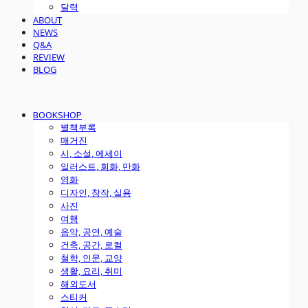
달력
ABOUT
NEWS
Q&A
REVIEW
BLOG
BOOKSHOP
별책부록
매거진
시, 소설, 에세이
일러스트, 회화, 만화
영화
디자인, 창작, 실용
사진
여행
음악, 공연, 예술
건축, 공간, 로컬
철학, 인문, 교양
생활, 요리, 취미
해외도서
스티커