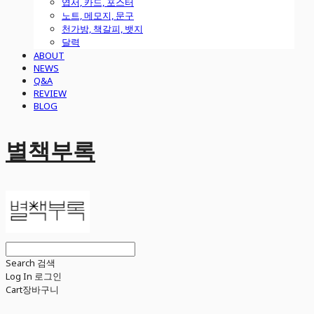
엽서, 카드, 포스터
노트, 메모지, 문구
천가방, 책갈피, 뱃지
달력
ABOUT
NEWS
Q&A
REVIEW
BLOG
별책부록
Search
검색
Log In
로그인
Cart
장바구니