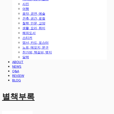
사진
여행
음악, 공연, 예술
건축, 공간, 로컬
철학, 인문, 교양
생활, 요리, 취미
해외도서
스티커
엽서, 카드, 포스터
노트, 메모지, 문구
천가방, 책갈피, 뱃지
달력
ABOUT
NEWS
Q&A
REVIEW
BLOG
별책부록