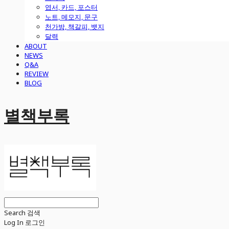
엽서, 카드, 포스터
노트, 메모지, 문구
천가방, 책갈피, 뱃지
달력
ABOUT
NEWS
Q&A
REVIEW
BLOG
별책부록
Search
검색
Log In
로그인