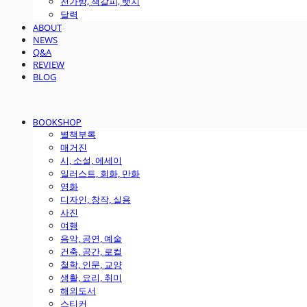
천가방, 책갈피, 뱃지
달력
ABOUT
NEWS
Q&A
REVIEW
BLOG
BOOKSHOP
별책부록
매거진
시, 소설, 에세이
일러스트, 회화, 만화
영화
디자인, 창작, 실용
사진
여행
음악, 공연, 예술
건축, 공간, 로컬
철학, 인문, 교양
생활, 요리, 취미
해외도서
스티커