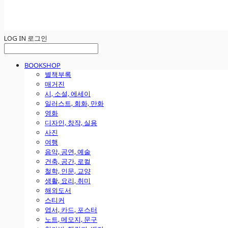
LOG IN
로그인
BOOKSHOP
별책부록
매거진
시, 소설, 에세이
일러스트, 회화, 만화
영화
디자인, 창작, 실용
사진
여행
음악, 공연, 예술
건축, 공간, 로컬
철학, 인문, 교양
생활, 요리, 취미
해외도서
스티커
엽서, 카드, 포스터
노트, 메모지, 문구