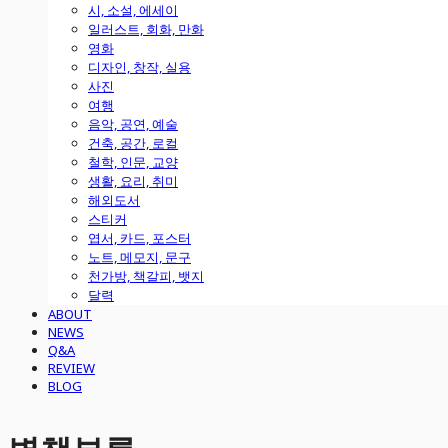
시, 소설, 에세이
일러스트, 회화, 만화
영화
디자인, 창작, 실용
사진
여행
음악, 공연, 예술
건축, 공간, 로컬
철학, 인문, 교양
생활, 요리, 취미
해외도서
스티커
엽서, 카드, 포스터
노트, 메모지, 문구
천가방, 책갈피, 뱃지
달력
ABOUT
NEWS
Q&A
REVIEW
BLOG