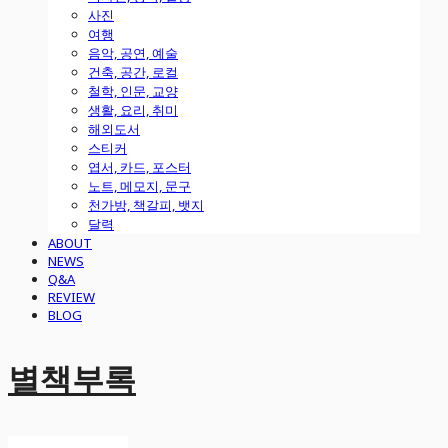
사진
여행
음악, 공연, 예술
건축, 공간, 로컬
철학, 인문, 교양
생활, 요리, 취미
해외도서
스티커
엽서, 카드, 포스터
노트, 메모지, 문구
천가방, 책갈피, 뱃지
달력
ABOUT
NEWS
Q&A
REVIEW
BLOG
별책부록