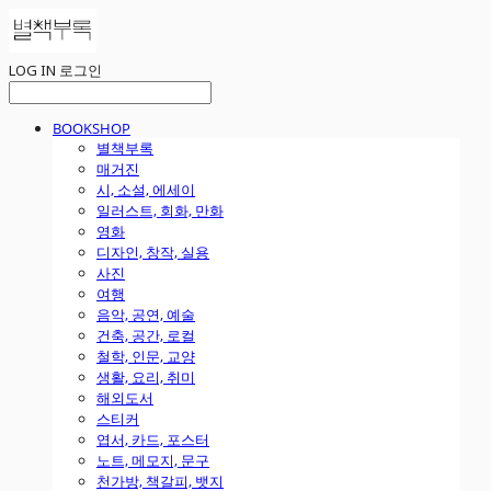
LOG IN
로그인
BOOKSHOP
별책부록
매거진
시, 소설, 에세이
일러스트, 회화, 만화
영화
디자인, 창작, 실용
사진
여행
음악, 공연, 예술
건축, 공간, 로컬
철학, 인문, 교양
생활, 요리, 취미
해외도서
스티커
엽서, 카드, 포스터
노트, 메모지, 문구
천가방, 책갈피, 뱃지