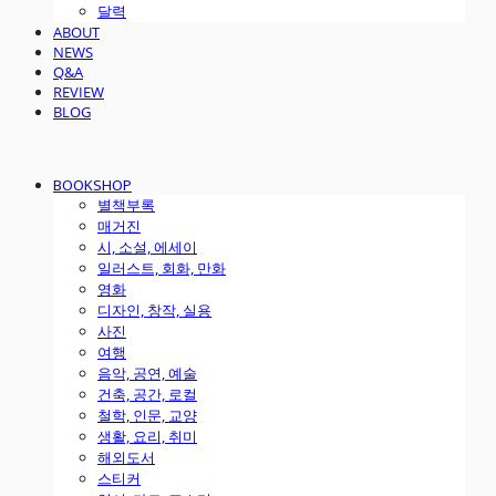
달력
ABOUT
NEWS
Q&A
REVIEW
BLOG
BOOKSHOP
별책부록
매거진
시, 소설, 에세이
일러스트, 회화, 만화
영화
디자인, 창작, 실용
사진
여행
음악, 공연, 예술
건축, 공간, 로컬
철학, 인문, 교양
생활, 요리, 취미
해외도서
스티커