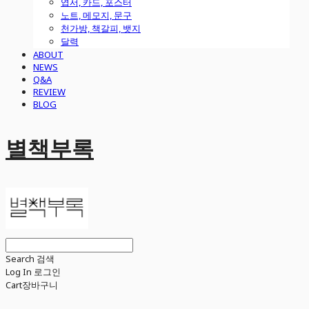
엽서, 카드, 포스터
노트, 메모지, 문구
천가방, 책갈피, 뱃지
달력
ABOUT
NEWS
Q&A
REVIEW
BLOG
별책부록
Search
검색
Log In
로그인
Cart
장바구니