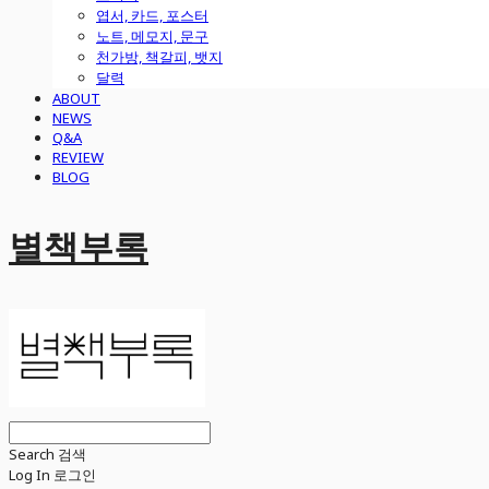
엽서, 카드, 포스터
노트, 메모지, 문구
천가방, 책갈피, 뱃지
달력
ABOUT
NEWS
Q&A
REVIEW
BLOG
별책부록
Search
검색
Log In
로그인