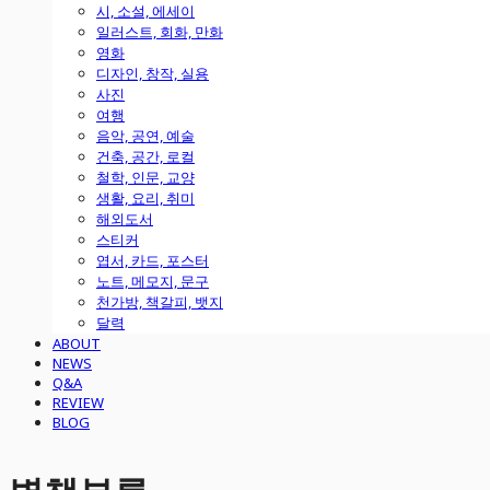
시, 소설, 에세이
일러스트, 회화, 만화
영화
디자인, 창작, 실용
사진
여행
음악, 공연, 예술
건축, 공간, 로컬
철학, 인문, 교양
생활, 요리, 취미
해외도서
스티커
엽서, 카드, 포스터
노트, 메모지, 문구
천가방, 책갈피, 뱃지
달력
ABOUT
NEWS
Q&A
REVIEW
BLOG