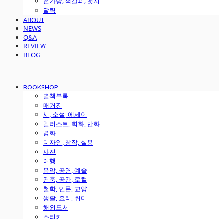
천가방, 책갈피, 뱃지
달력
ABOUT
NEWS
Q&A
REVIEW
BLOG
BOOKSHOP
별책부록
매거진
시, 소설, 에세이
일러스트, 회화, 만화
영화
디자인, 창작, 실용
사진
여행
음악, 공연, 예술
건축, 공간, 로컬
철학, 인문, 교양
생활, 요리, 취미
해외도서
스티커