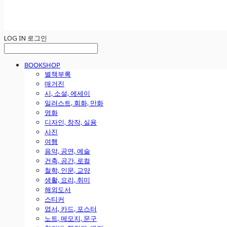
LOG IN
로그인
BOOKSHOP
별책부록
매거진
시, 소설, 에세이
일러스트, 회화, 만화
영화
디자인, 창작, 실용
사진
여행
음악, 공연, 예술
건축, 공간, 로컬
철학, 인문, 교양
생활, 요리, 취미
해외도서
스티커
엽서, 카드, 포스터
노트, 메모지, 문구