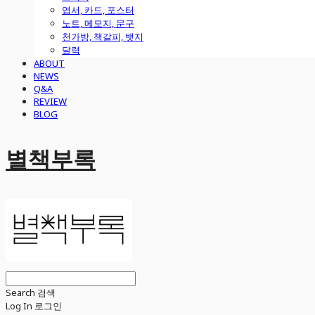
엽서, 카드, 포스터
노트, 메모지, 문구
천가방, 책갈피, 뱃지
달력
ABOUT
NEWS
Q&A
REVIEW
BLOG
별책부록
Search
검색
Log In
로그인