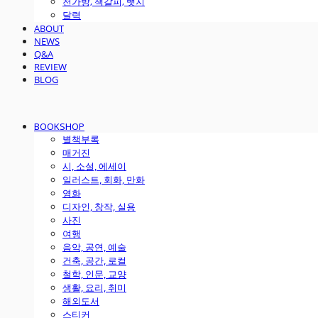
천가방, 책갈피, 뱃지
달력
ABOUT
NEWS
Q&A
REVIEW
BLOG
BOOKSHOP
별책부록
매거진
시, 소설, 에세이
일러스트, 회화, 만화
영화
디자인, 창작, 실용
사진
여행
음악, 공연, 예술
건축, 공간, 로컬
철학, 인문, 교양
생활, 요리, 취미
해외도서
스티커