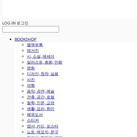
LOG IN
로그인
BOOKSHOP
별책부록
매거진
시, 소설, 에세이
일러스트, 회화, 만화
영화
디자인, 창작, 실용
사진
여행
음악, 공연, 예술
건축, 공간, 로컬
철학, 인문, 교양
생활, 요리, 취미
해외도서
스티커
엽서, 카드, 포스터
노트, 메모지, 문구