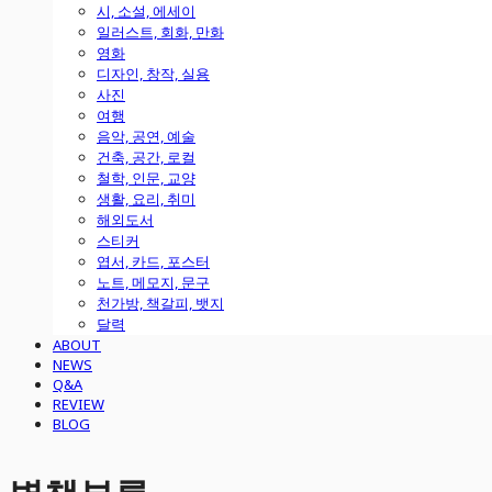
시, 소설, 에세이
일러스트, 회화, 만화
영화
디자인, 창작, 실용
사진
여행
음악, 공연, 예술
건축, 공간, 로컬
철학, 인문, 교양
생활, 요리, 취미
해외도서
스티커
엽서, 카드, 포스터
노트, 메모지, 문구
천가방, 책갈피, 뱃지
달력
ABOUT
NEWS
Q&A
REVIEW
BLOG