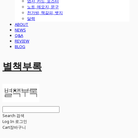
엽서, 카드, 포스터
노트, 메모지, 문구
천가방, 책갈피, 뱃지
달력
ABOUT
NEWS
Q&A
REVIEW
BLOG
별책부록
Search
검색
Log In
로그인
Cart
장바구니