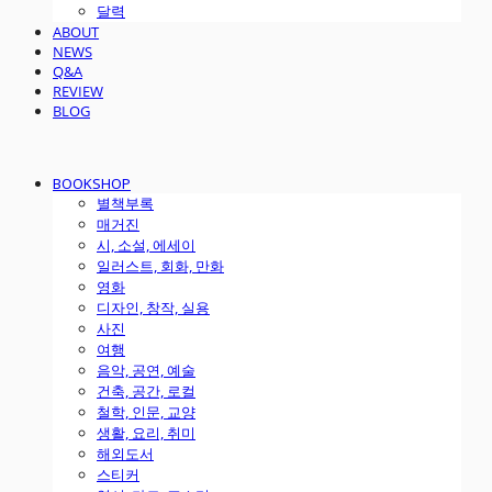
달력
ABOUT
NEWS
Q&A
REVIEW
BLOG
BOOKSHOP
별책부록
매거진
시, 소설, 에세이
일러스트, 회화, 만화
영화
디자인, 창작, 실용
사진
여행
음악, 공연, 예술
건축, 공간, 로컬
철학, 인문, 교양
생활, 요리, 취미
해외도서
스티커