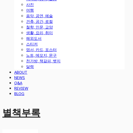
사진
여행
음악, 공연, 예술
건축, 공간, 로컬
철학, 인문, 교양
생활, 요리, 취미
해외도서
스티커
엽서, 카드, 포스터
노트, 메모지, 문구
천가방, 책갈피, 뱃지
달력
ABOUT
NEWS
Q&A
REVIEW
BLOG
별책부록