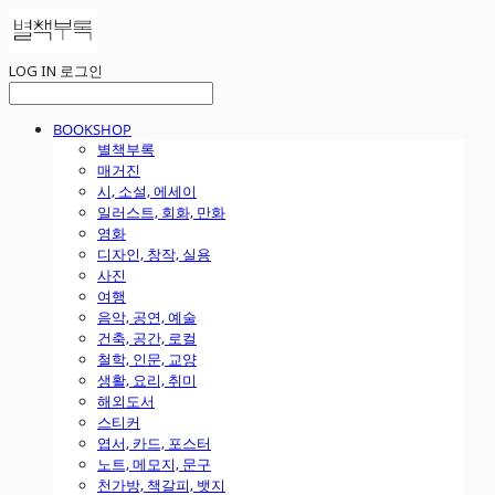
LOG IN
로그인
BOOKSHOP
별책부록
매거진
시, 소설, 에세이
일러스트, 회화, 만화
영화
디자인, 창작, 실용
사진
여행
음악, 공연, 예술
건축, 공간, 로컬
철학, 인문, 교양
생활, 요리, 취미
해외도서
스티커
엽서, 카드, 포스터
노트, 메모지, 문구
천가방, 책갈피, 뱃지