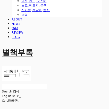
엽서, 카드, 포스터
노트, 메모지, 문구
천가방, 책갈피, 뱃지
달력
ABOUT
NEWS
Q&A
REVIEW
BLOG
별책부록
Search
검색
Log In
로그인
Cart
장바구니