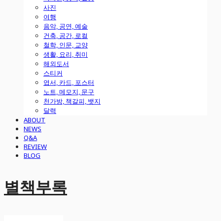
사진
여행
음악, 공연, 예술
건축, 공간, 로컬
철학, 인문, 교양
생활, 요리, 취미
해외도서
스티커
엽서, 카드, 포스터
노트, 메모지, 문구
천가방, 책갈피, 뱃지
달력
ABOUT
NEWS
Q&A
REVIEW
BLOG
별책부록