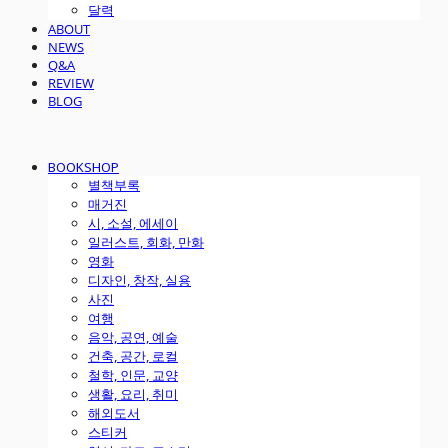
달력
ABOUT
NEWS
Q&A
REVIEW
BLOG
BOOKSHOP
별책부록
매거진
시, 소설, 에세이
일러스트, 회화, 만화
영화
디자인, 창작, 실용
사진
여행
음악, 공연, 예술
건축, 공간, 로컬
철학, 인문, 교양
생활, 요리, 취미
해외도서
스티커