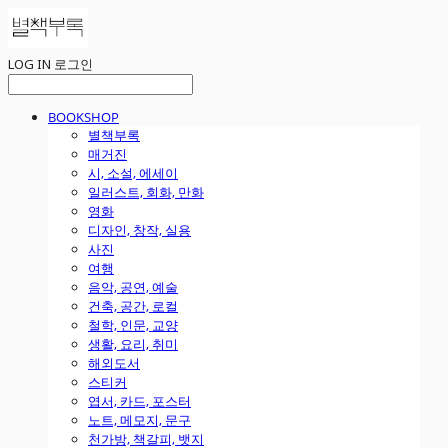
LOG IN
로그인
BOOKSHOP
별책부록
매거진
시, 소설, 에세이
일러스트, 회화, 만화
영화
디자인, 창작, 실용
사진
여행
음악, 공연, 예술
건축, 공간, 로컬
철학, 인문, 교양
생활, 요리, 취미
해외도서
스티커
엽서, 카드, 포스터
노트, 메모지, 문구
천가방, 책갈피, 뱃지