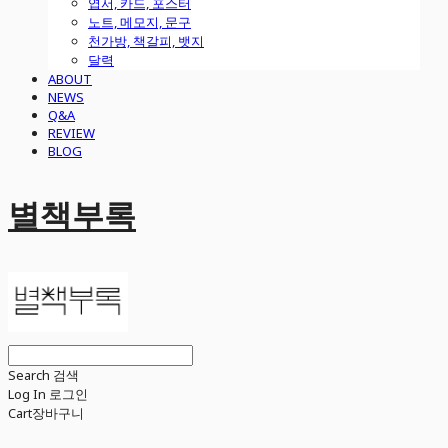
엽서, 카드, 포스터
노트, 메모지, 문구
천가방, 책갈피, 뱃지
달력
ABOUT
NEWS
Q&A
REVIEW
BLOG
별책부록
Search
검색
Log In
로그인
Cart
장바구니