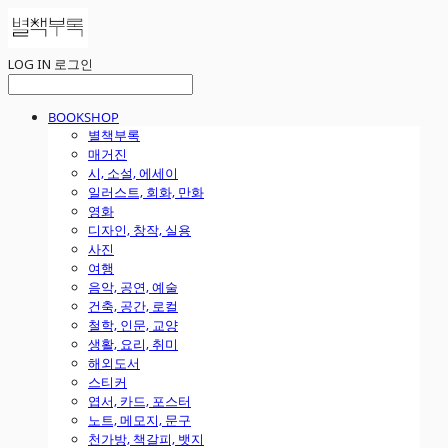
LOG IN
로그인
BOOKSHOP
별책부록
매거진
시, 소설, 에세이
일러스트, 회화, 만화
영화
디자인, 창작, 실용
사진
여행
음악, 공연, 예술
건축, 공간, 로컬
철학, 인문, 교양
생활, 요리, 취미
해외도서
스티커
엽서, 카드, 포스터
노트, 메모지, 문구
천가방, 책갈피, 뱃지