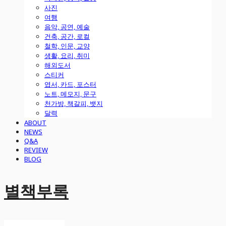
사진
여행
음악, 공연, 예술
건축, 공간, 로컬
철학, 인문, 교양
생활, 요리, 취미
해외도서
스티커
엽서, 카드, 포스터
노트, 메모지, 문구
천가방, 책갈피, 뱃지
달력
ABOUT
NEWS
Q&A
REVIEW
BLOG
별책부록