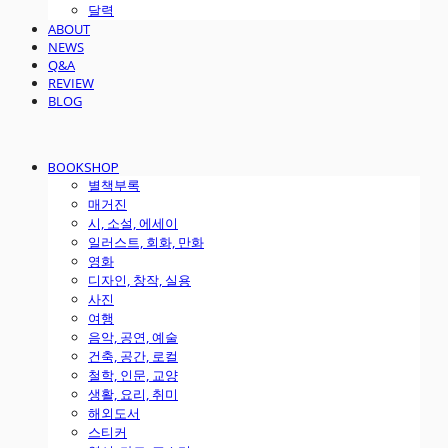
달력
ABOUT
NEWS
Q&A
REVIEW
BLOG
BOOKSHOP
별책부록
매거진
시, 소설, 에세이
일러스트, 회화, 만화
영화
디자인, 창작, 실용
사진
여행
음악, 공연, 예술
건축, 공간, 로컬
철학, 인문, 교양
생활, 요리, 취미
해외도서
스티커