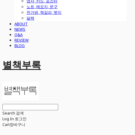
엽서, 카드, 포스터
노트, 메모지, 문구
천가방, 책갈피, 뱃지
달력
ABOUT
NEWS
Q&A
REVIEW
BLOG
별책부록
Search
검색
Log In
로그인
Cart
장바구니