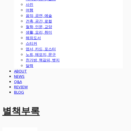
사진
여행
음악, 공연, 예술
건축, 공간, 로컬
철학, 인문, 교양
생활, 요리, 취미
해외도서
스티커
엽서, 카드, 포스터
노트, 메모지, 문구
천가방, 책갈피, 뱃지
달력
ABOUT
NEWS
Q&A
REVIEW
BLOG
별책부록