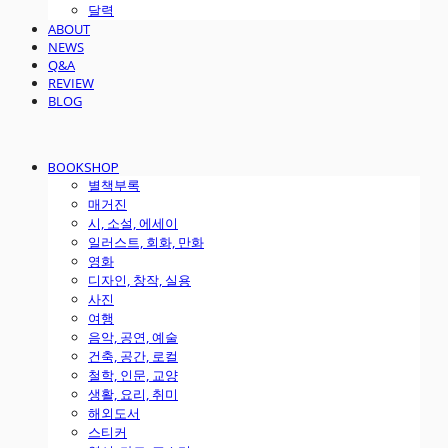
달력
ABOUT
NEWS
Q&A
REVIEW
BLOG
BOOKSHOP
별책부록
매거진
시, 소설, 에세이
일러스트, 회화, 만화
영화
디자인, 창작, 실용
사진
여행
음악, 공연, 예술
건축, 공간, 로컬
철학, 인문, 교양
생활, 요리, 취미
해외도서
스티커