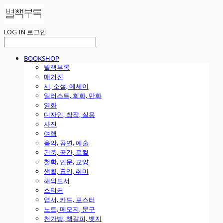
LOG IN
로그인
BOOKSHOP
별책부록
매거진
시, 소설, 에세이
일러스트, 회화, 만화
영화
디자인, 창작, 실용
사진
여행
음악, 공연, 예술
건축, 공간, 로컬
철학, 인문, 교양
생활, 요리, 취미
해외도서
스티커
엽서, 카드, 포스터
노트, 메모지, 문구
천가방, 책갈피, 뱃지