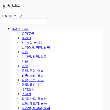
LOG IN
로그인
BOOKSHOP
별책부록
매거진
시, 소설, 에세이
일러스트, 회화, 만화
영화
디자인, 창작, 실용
사진
여행
음악, 공연, 예술
건축, 공간, 로컬
철학, 인문, 교양
생활, 요리, 취미
해외도서
스티커
엽서, 카드, 포스터
노트, 메모지, 문구
천가방, 책갈피, 뱃지