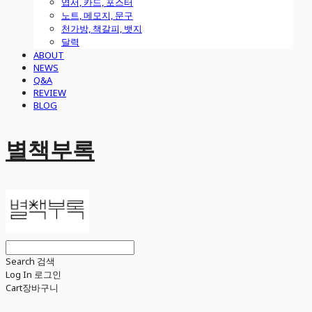
엽서, 카드, 포스터
노트, 메모지, 문구
천가방, 책갈피, 뱃지
달력
ABOUT
NEWS
Q&A
REVIEW
BLOG
별책부록
Search
검색
Log In
로그인
Cart
장바구니