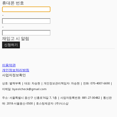
휴대폰 번호
-
-
재입고 시 알림
신청하기
이용약관
개인정보처리방침
사업자정보확인
상호: 별책부록 | 대표: 차승현 | 개인정보관리책임자: 차승현 | 전화: 070-4007-6690 |
이메일: byeolcheck@gmail.com
주소: 서울특별시 용산구 신흥로16길 7, 1층 | 사업자등록번호:
881-27-00482
| 통신판
매:
2018-서울용산-0500
| 호스팅제공자: (주)식스샵