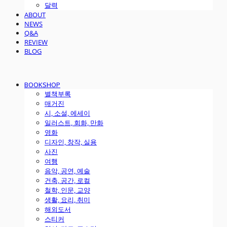
달력
ABOUT
NEWS
Q&A
REVIEW
BLOG
BOOKSHOP
별책부록
매거진
시, 소설, 에세이
일러스트, 회화, 만화
영화
디자인, 창작, 실용
사진
여행
음악, 공연, 예술
건축, 공간, 로컬
철학, 인문, 교양
생활, 요리, 취미
해외도서
스티커