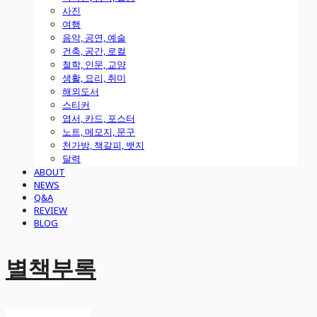
사진
여행
음악, 공연, 예술
건축, 공간, 로컬
철학, 인문, 교양
생활, 요리, 취미
해외도서
스티커
엽서, 카드, 포스터
노트, 메모지, 문구
천가방, 책갈피, 뱃지
달력
ABOUT
NEWS
Q&A
REVIEW
BLOG
별책부록