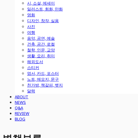
시, 소설, 에세이
일러스트, 회화, 만화
영화
디자인, 창작, 실용
사진
여행
음악, 공연, 예술
건축, 공간, 로컬
철학, 인문, 교양
생활, 요리, 취미
해외도서
스티커
엽서, 카드, 포스터
노트, 메모지, 문구
천가방, 책갈피, 뱃지
달력
ABOUT
NEWS
Q&A
REVIEW
BLOG