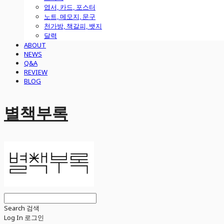
엽서, 카드, 포스터
노트, 메모지, 문구
천가방, 책갈피, 뱃지
달력
ABOUT
NEWS
Q&A
REVIEW
BLOG
별책부록
Search
검색
Log In
로그인