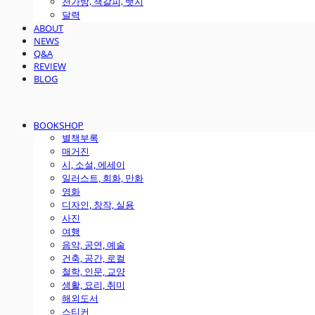
천가방, 책갈피, 뱃지
달력
ABOUT
NEWS
Q&A
REVIEW
BLOG
BOOKSHOP
별책부록
매거진
시, 소설, 에세이
일러스트, 회화, 만화
영화
디자인, 창작, 실용
사진
여행
음악, 공연, 예술
건축, 공간, 로컬
철학, 인문, 교양
생활, 요리, 취미
해외도서
스티커