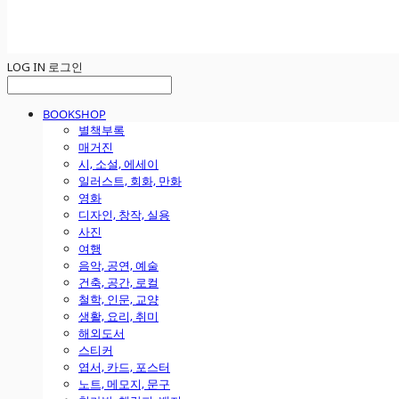
LOG IN
로그인
BOOKSHOP
별책부록
매거진
시, 소설, 에세이
일러스트, 회화, 만화
영화
디자인, 창작, 실용
사진
여행
음악, 공연, 예술
건축, 공간, 로컬
철학, 인문, 교양
생활, 요리, 취미
해외도서
스티커
엽서, 카드, 포스터
노트, 메모지, 문구