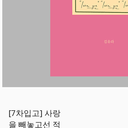
[7차입고] 사랑
을 빼놓고선 적