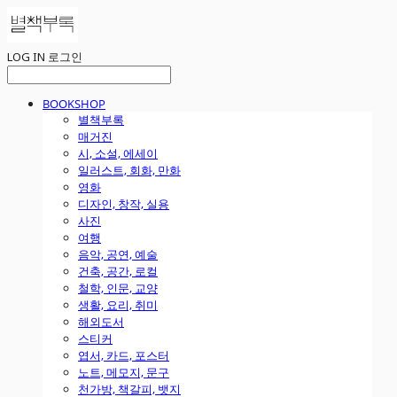
LOG IN
로그인
BOOKSHOP
별책부록
매거진
시, 소설, 에세이
일러스트, 회화, 만화
영화
디자인, 창작, 실용
사진
여행
음악, 공연, 예술
건축, 공간, 로컬
철학, 인문, 교양
생활, 요리, 취미
해외도서
스티커
엽서, 카드, 포스터
노트, 메모지, 문구
천가방, 책갈피, 뱃지