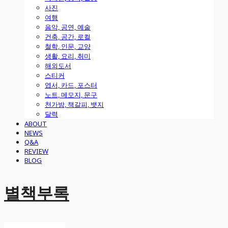
사진
여행
음악, 공연, 예술
건축, 공간, 로컬
철학, 인문, 교양
생활, 요리, 취미
해외도서
스티커
엽서, 카드, 포스터
노트, 메모지, 문구
천가방, 책갈피, 뱃지
달력
ABOUT
NEWS
Q&A
REVIEW
BLOG
별책부록