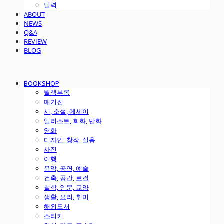
달력
ABOUT
NEWS
Q&A
REVIEW
BLOG
BOOKSHOP
별책부록
매거진
시, 소설, 에세이
일러스트, 회화, 만화
영화
디자인, 창작, 실용
사진
여행
음악, 공연, 예술
건축, 공간, 로컬
철학, 인문, 교양
생활, 요리, 취미
해외도서
스티커