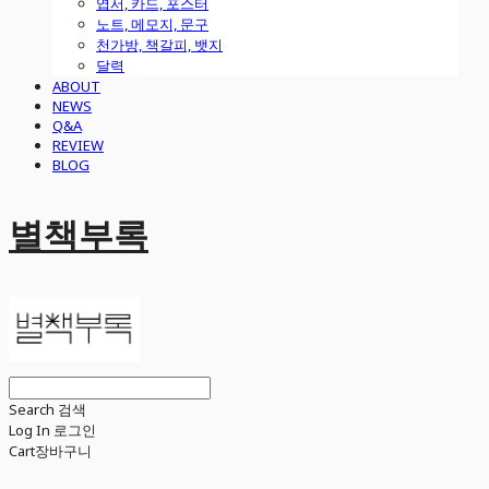
엽서, 카드, 포스터
노트, 메모지, 문구
천가방, 책갈피, 뱃지
달력
ABOUT
NEWS
Q&A
REVIEW
BLOG
별책부록
Search
검색
Log In
로그인
Cart
장바구니