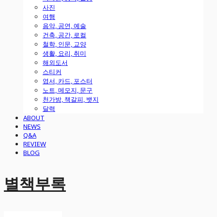
사진
여행
음악, 공연, 예술
건축, 공간, 로컬
철학, 인문, 교양
생활, 요리, 취미
해외도서
스티커
엽서, 카드, 포스터
노트, 메모지, 문구
천가방, 책갈피, 뱃지
달력
ABOUT
NEWS
Q&A
REVIEW
BLOG
별책부록