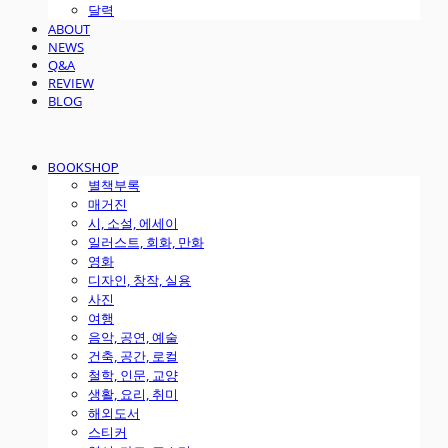
달력
ABOUT
NEWS
Q&A
REVIEW
BLOG
BOOKSHOP
별책부록
매거진
시, 소설, 에세이
일러스트, 회화, 만화
영화
디자인, 창작, 실용
사진
여행
음악, 공연, 예술
건축, 공간, 로컬
철학, 인문, 교양
생활, 요리, 취미
해외도서
스티커