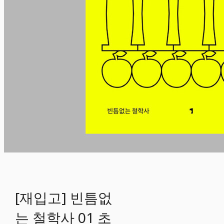
[재입고] 빈틈없
는 철학사 01 초