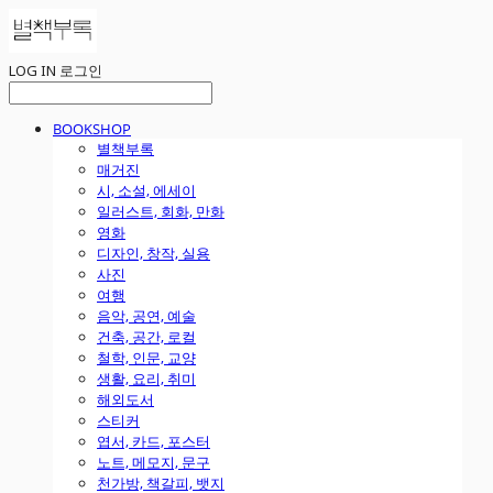
LOG IN
로그인
BOOKSHOP
별책부록
매거진
시, 소설, 에세이
일러스트, 회화, 만화
영화
디자인, 창작, 실용
사진
여행
음악, 공연, 예술
건축, 공간, 로컬
철학, 인문, 교양
생활, 요리, 취미
해외도서
스티커
엽서, 카드, 포스터
노트, 메모지, 문구
천가방, 책갈피, 뱃지