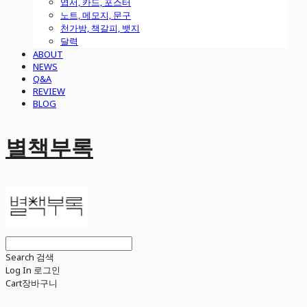
엽서, 카드, 포스터
노트, 메모지, 문구
천가방, 책갈피, 뱃지
달력
ABOUT
NEWS
Q&A
REVIEW
BLOG
별책부록
Search
검색
Log In
로그인
Cart
장바구니