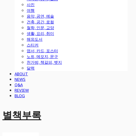
사진
여행
음악, 공연, 예술
건축, 공간, 로컬
철학, 인문, 교양
생활, 요리, 취미
해외도서
스티커
엽서, 카드, 포스터
노트, 메모지, 문구
천가방, 책갈피, 뱃지
달력
ABOUT
NEWS
Q&A
REVIEW
BLOG
별책부록