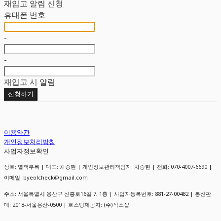
재입고 알림 신청
휴대폰 번호
-
-
재입고 시 알림
신청하기
이용약관
개인정보처리방침
사업자정보확인
상호: 별책부록 | 대표: 차승현 | 개인정보관리책임자: 차승현 | 전화: 070-4007-6690 |
이메일: byeolcheck@gmail.com
주소: 서울특별시 용산구 신흥로16길 7, 1층 | 사업자등록번호:
881-27-00482
| 통신판
매:
2018-서울용산-0500
| 호스팅제공자: (주)식스샵