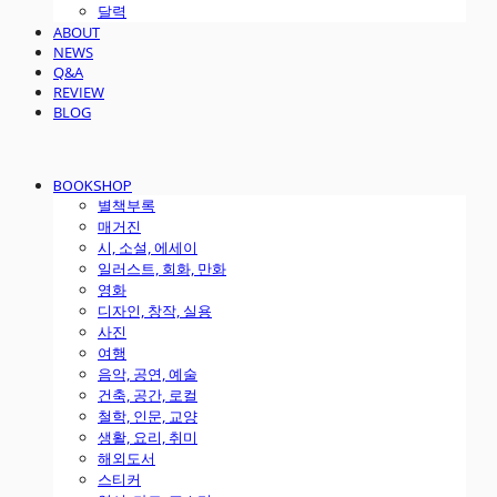
달력
ABOUT
NEWS
Q&A
REVIEW
BLOG
BOOKSHOP
별책부록
매거진
시, 소설, 에세이
일러스트, 회화, 만화
영화
디자인, 창작, 실용
사진
여행
음악, 공연, 예술
건축, 공간, 로컬
철학, 인문, 교양
생활, 요리, 취미
해외도서
스티커