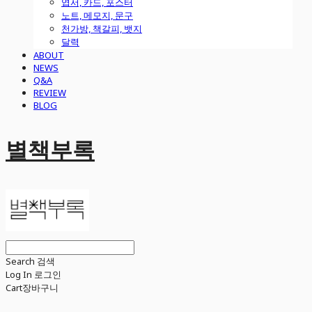
엽서, 카드, 포스터
노트, 메모지, 문구
천가방, 책갈피, 뱃지
달력
ABOUT
NEWS
Q&A
REVIEW
BLOG
별책부록
Search
검색
Log In
로그인
Cart
장바구니