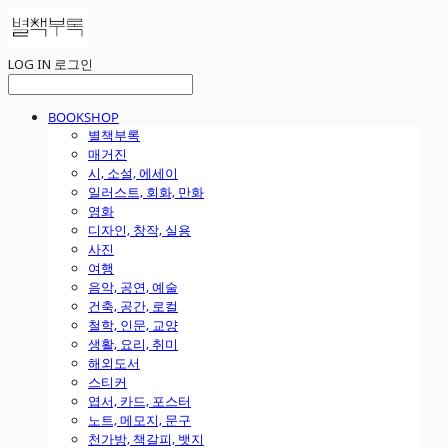
LOG IN
로그인
BOOKSHOP
별책부록
매거진
시, 소설, 에세이
일러스트, 회화, 만화
영화
디자인, 창작, 실용
사진
여행
음악, 공연, 예술
건축, 공간, 로컬
철학, 인문, 교양
생활, 요리, 취미
해외도서
스티커
엽서, 카드, 포스터
노트, 메모지, 문구
천가방, 책갈피, 뱃지