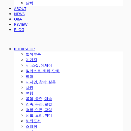
달력
ABOUT
NEWS
Q&A
REVIEW
BLOG
BOOKSHOP
별책부록
매거진
시, 소설, 에세이
일러스트, 회화, 만화
영화
디자인, 창작, 실용
사진
여행
음악, 공연, 예술
건축, 공간, 로컬
철학, 인문, 교양
생활, 요리, 취미
해외도서
스티커