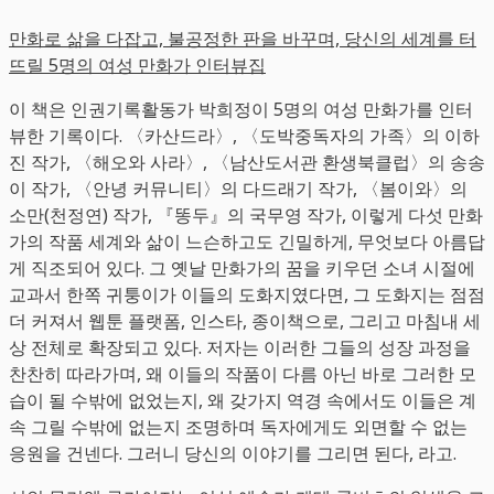
만화로 삶을 다잡고, 불공정한 판을 바꾸며, 당신의 세계를 터
뜨릴 5명의 여성 만화가 인터뷰집
이 책은 인권기록활동가 박희정이 5명의 여성 만화가를 인터
뷰한 기록이다. 〈카산드라〉, 〈도박중독자의 가족〉의 이하
진 작가, 〈해오와 사라〉, 〈남산도서관 환생북클럽〉의 송송
이 작가, 〈안녕 커뮤니티〉의 다드래기 작가, 〈봄이와〉의
소만(천정연) 작가, 『똥두』의 국무영 작가, 이렇게 다섯 만화
가의 작품 세계와 삶이 느슨하고도 긴밀하게, 무엇보다 아름답
게 직조되어 있다. 그 옛날 만화가의 꿈을 키우던 소녀 시절에
교과서 한쪽 귀퉁이가 이들의 도화지였다면, 그 도화지는 점점
더 커져서 웹툰 플랫폼, 인스타, 종이책으로, 그리고 마침내 세
상 전체로 확장되고 있다. 저자는 이러한 그들의 성장 과정을
찬찬히 따라가며, 왜 이들의 작품이 다름 아닌 바로 그러한 모
습이 될 수밖에 없었는지, 왜 갖가지 역경 속에서도 이들은 계
속 그릴 수밖에 없는지 조명하며 독자에게도 외면할 수 없는
응원을 건넨다. 그러니 당신의 이야기를 그리면 된다, 라고.