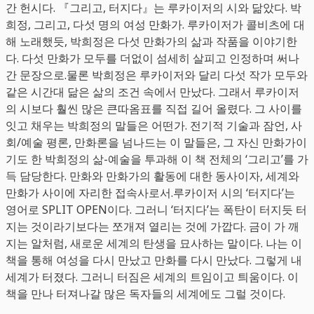
간 헌시다. 『그리고, 터지다』는 루카이저의 시와 닮았다. 박
희정, 그리고, 다섯 명의 여성 만화가. 루카이저가 콜비츠에 대
해 노래했듯, 박희정은 다섯 만화가의 삶과 작품을 이야기한
다. 다섯 만화가 모두를 더없이 섬세히 살피고 인정하며 써나
간 문장으로.물론 박희정은 루카이저와 달리 다섯 작가 모두와
같은 시간대 닮은 삶의 조건 속에서 만났다. 그래서 루카이저
의 시보다 훨씬 많은 큰따옴표를 직접 길어 올렸다. 그 사이를
잇고 채우는 박희정의 말들은 어떤가. 전기적 기술과 잠언, 사
회/예술 평론, 만화론을 넘나드는 이 말들은, 그 자신 만화가이
기도 한 박희정의 삶-예술을 투과해 이 책 전체의 ‘그리고’를 가
득 담당한다. 만화와 만화가의 활동에 대한 동사이자, 세계와
만화가 사이에 자리한 접속사로서.루카이저 시의 ‘터지다’는
영어로 SPLIT OPEN이다. 그러니 ‘터지다’는 폭탄이 터지듯 터
지는 것이라기보다는 쪼개져 열리는 것에 가깝다. 금이 가 깨
지는 알처럼, 새로운 세계의 탄생을 묘사하는 말이다. 나는 이
책을 통해 여성을 다시 만났고 만화를 다시 만났다. 그렇게 내
세계가 터졌다. 그러니 터짐은 세계의 트임이고 틔움이다. 이
책을 만나 터져나갈 많은 독자들의 세계에도 그럴 것이다.