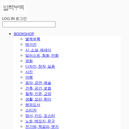
LOG IN
로그인
BOOKSHOP
별책부록
매거진
시, 소설, 에세이
일러스트, 회화, 만화
영화
디자인, 창작, 실용
사진
여행
음악, 공연, 예술
건축, 공간, 로컬
철학, 인문, 교양
생활, 요리, 취미
해외도서
스티커
엽서, 카드, 포스터
노트, 메모지, 문구
천가방, 책갈피, 뱃지