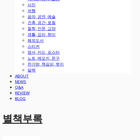
사진
여행
음악, 공연, 예술
건축, 공간, 로컬
철학, 인문, 교양
생활, 요리, 취미
해외도서
스티커
엽서, 카드, 포스터
노트, 메모지, 문구
천가방, 책갈피, 뱃지
달력
ABOUT
NEWS
Q&A
REVIEW
BLOG
별책부록