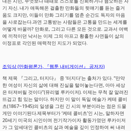
내는 시민, 무엇보다 때때로 스스로를 신뢰하거나 혐오하는 자
기 자신. 내가 애독해온 걸출한 만화들의 뒷얘기를 듣는 즐거
움도 크지만, 이들이 만화 그리기를 멈춘 순간도 독자의 마음
을 사로잡는다.과연 고통받는 사람들은 고통을 만드는 세계를
어떻게 바꿀까? 만화로, 그리고 다른 모든 것으로. 교과서 여백
에 끼적이던 낙서는 이제 그의 아프고 황홀한 사연들이 삶의
이정표로 각인된 매력적인 지도가 되었다.
조익상 (만화평론가, 『웹툰 내비게이션』 공저자)
책 제목 『그리고, 터지다』 중 ‘터지다’는 출처가 있다. “만약
한 여성이 자신의 삶에 대해 진실을 털어놓는다면, 아마 세상
은 터져버릴 것이다”(뮤리엘 루카이저). 이제는 무척 잘 알려진
뜨겁고 힘 있는 말이다. 하지만 이 말이 독일 예술가 케테 콜비
츠(1867~1945)의 일생을 그린 긴 시의 부분이라는 점은 드물
게만 이야기된다.제목부터가 ‘케테 콜비츠’인 시는, 말하자면
20세기 미국의 시인이며 전기작가이자 활동가였던 루카이저
가 그 앞세대인 콜비츠의 삶과 예술을 깊이 인정하여 써 내려