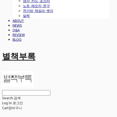
엽서, 카드, 포스터
노트, 메모지, 문구
천가방, 책갈피, 뱃지
달력
ABOUT
NEWS
Q&A
REVIEW
BLOG
별책부록
Search
검색
Log In
로그인
Cart
장바구니