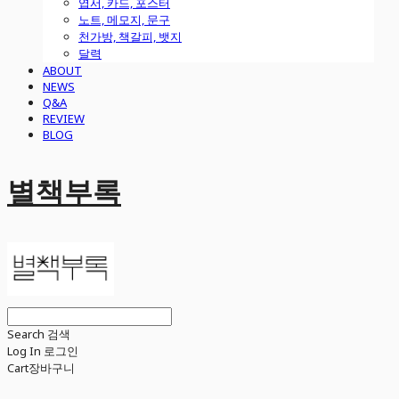
엽서, 카드, 포스터
노트, 메모지, 문구
천가방, 책갈피, 뱃지
달력
ABOUT
NEWS
Q&A
REVIEW
BLOG
별책부록
Search
검색
Log In
로그인
Cart
장바구니