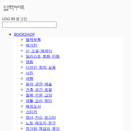
LOG IN
로그인
BOOKSHOP
별책부록
매거진
시, 소설, 에세이
일러스트, 회화, 만화
영화
디자인, 창작, 실용
사진
여행
음악, 공연, 예술
건축, 공간, 로컬
철학, 인문, 교양
생활, 요리, 취미
해외도서
스티커
엽서, 카드, 포스터
노트, 메모지, 문구
천가방, 책갈피, 뱃지