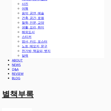
사진
여행
음악, 공연, 예술
건축, 공간, 로컬
철학, 인문, 교양
생활, 요리, 취미
해외도서
스티커
엽서, 카드, 포스터
노트, 메모지, 문구
천가방, 책갈피, 뱃지
달력
ABOUT
NEWS
Q&A
REVIEW
BLOG
별책부록