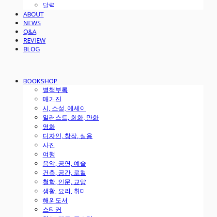
달력
ABOUT
NEWS
Q&A
REVIEW
BLOG
BOOKSHOP
별책부록
매거진
시, 소설, 에세이
일러스트, 회화, 만화
영화
디자인, 창작, 실용
사진
여행
음악, 공연, 예술
건축, 공간, 로컬
철학, 인문, 교양
생활, 요리, 취미
해외도서
스티커