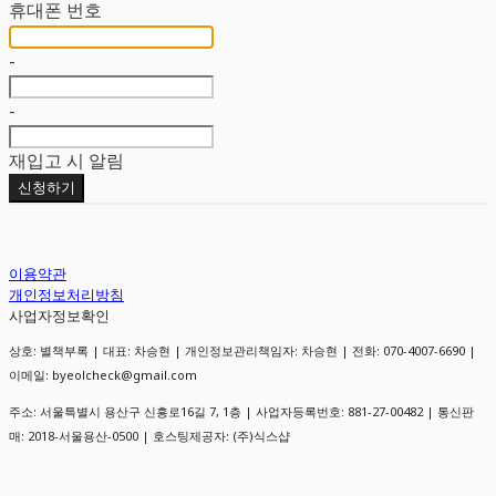
휴대폰 번호
-
-
재입고 시 알림
신청하기
이용약관
개인정보처리방침
사업자정보확인
상호: 별책부록 | 대표: 차승현 | 개인정보관리책임자: 차승현 | 전화: 070-4007-6690 |
이메일: byeolcheck@gmail.com
주소: 서울특별시 용산구 신흥로16길 7, 1층 | 사업자등록번호:
881-27-00482
| 통신판
매:
2018-서울용산-0500
| 호스팅제공자: (주)식스샵