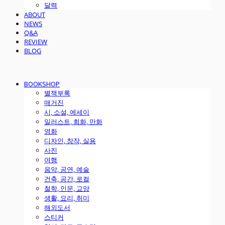
달력
ABOUT
NEWS
Q&A
REVIEW
BLOG
BOOKSHOP
별책부록
매거진
시, 소설, 에세이
일러스트, 회화, 만화
영화
디자인, 창작, 실용
사진
여행
음악, 공연, 예술
건축, 공간, 로컬
철학, 인문, 교양
생활, 요리, 취미
해외도서
스티커