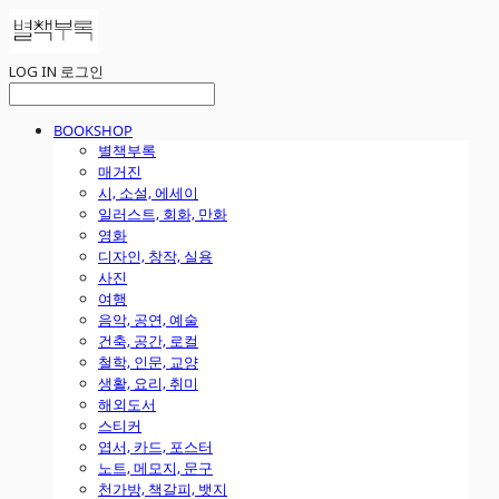
LOG IN
로그인
BOOKSHOP
별책부록
매거진
시, 소설, 에세이
일러스트, 회화, 만화
영화
디자인, 창작, 실용
사진
여행
음악, 공연, 예술
건축, 공간, 로컬
철학, 인문, 교양
생활, 요리, 취미
해외도서
스티커
엽서, 카드, 포스터
노트, 메모지, 문구
천가방, 책갈피, 뱃지