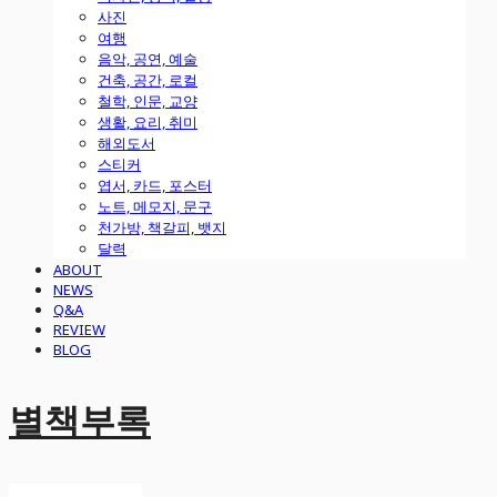
사진
여행
음악, 공연, 예술
건축, 공간, 로컬
철학, 인문, 교양
생활, 요리, 취미
해외도서
스티커
엽서, 카드, 포스터
노트, 메모지, 문구
천가방, 책갈피, 뱃지
달력
ABOUT
NEWS
Q&A
REVIEW
BLOG
별책부록