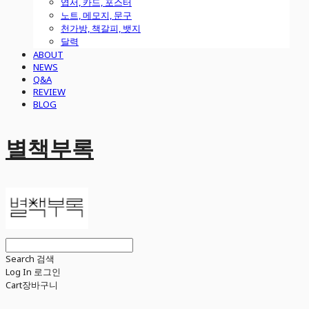
엽서, 카드, 포스터
노트, 메모지, 문구
천가방, 책갈피, 뱃지
달력
ABOUT
NEWS
Q&A
REVIEW
BLOG
별책부록
Search
검색
Log In
로그인
Cart
장바구니