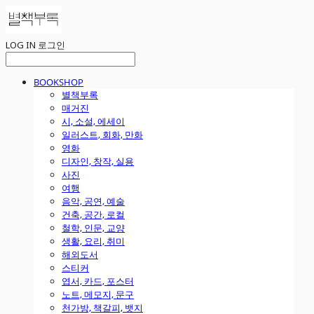
LOG IN
로그인
BOOKSHOP
별책부록
매거진
시, 소설, 에세이
일러스트, 회화, 만화
영화
디자인, 창작, 실용
사진
여행
음악, 공연, 예술
건축, 공간, 로컬
철학, 인문, 교양
생활, 요리, 취미
해외도서
스티커
엽서, 카드, 포스터
노트, 메모지, 문구
천가방, 책갈피, 뱃지