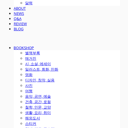
달력
ABOUT
NEWS
Q&A
REVIEW
BLOG
BOOKSHOP
별책부록
매거진
시, 소설, 에세이
일러스트, 회화, 만화
영화
디자인, 창작, 실용
사진
여행
음악, 공연, 예술
건축, 공간, 로컬
철학, 인문, 교양
생활, 요리, 취미
해외도서
스티커