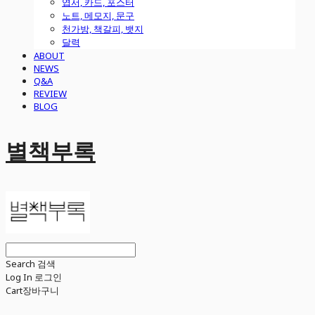
엽서, 카드, 포스터
노트, 메모지, 문구
천가방, 책갈피, 뱃지
달력
ABOUT
NEWS
Q&A
REVIEW
BLOG
별책부록
Search
검색
Log In
로그인
Cart
장바구니