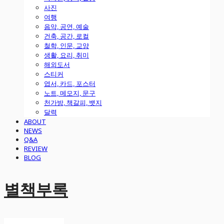
사진
여행
음악, 공연, 예술
건축, 공간, 로컬
철학, 인문, 교양
생활, 요리, 취미
해외도서
스티커
엽서, 카드, 포스터
노트, 메모지, 문구
천가방, 책갈피, 뱃지
달력
ABOUT
NEWS
Q&A
REVIEW
BLOG
별책부록