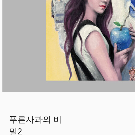
푸른사과의 비
밀2