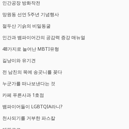
인간공장 방화작전
망원동 선언 5주년 기념행사
절두산 기슭의 비밀동굴
인간과 뱀파이어간의 공감력 증강 매뉴얼
48가지로 늘어난 MBTI유형
길냥이와 유기견
전 남친의 목에 송곳니를 꽂다
누군가를 떠나보낸다는 것
카페 푸른사과 1호점
뱀파이어들이 LGBTQIA라니?
천사되기를 거부한 파스칼