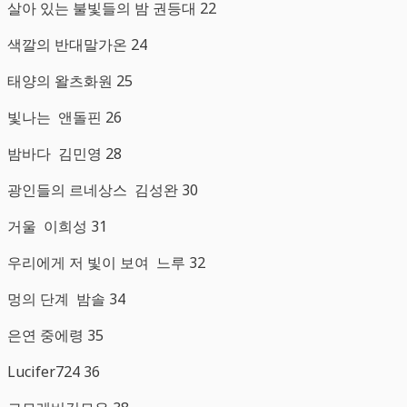
살아 있는 불빛들의 밤 권등대 22
색깔의 반대말가온 24
태양의 왈츠화원 25
빛나는 앤돌핀 26
밤바다 김민영 28
광인들의 르네상스 김성완 30
거울 이희성 31
우리에게 저 빛이 보여 느루 32
멍의 단계 밤솔 34
은연 중에령 35
Lucifer724 36