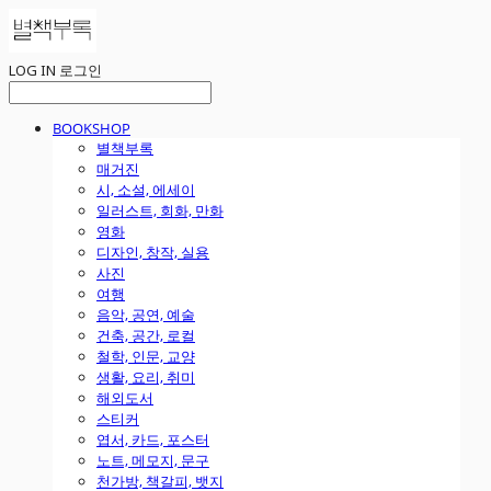
LOG IN
로그인
BOOKSHOP
별책부록
매거진
시, 소설, 에세이
일러스트, 회화, 만화
영화
디자인, 창작, 실용
사진
여행
음악, 공연, 예술
건축, 공간, 로컬
철학, 인문, 교양
생활, 요리, 취미
해외도서
스티커
엽서, 카드, 포스터
노트, 메모지, 문구
천가방, 책갈피, 뱃지