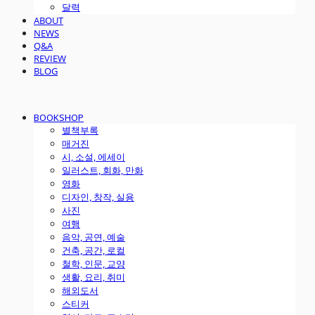
달력
ABOUT
NEWS
Q&A
REVIEW
BLOG
BOOKSHOP
별책부록
매거진
시, 소설, 에세이
일러스트, 회화, 만화
영화
디자인, 창작, 실용
사진
여행
음악, 공연, 예술
건축, 공간, 로컬
철학, 인문, 교양
생활, 요리, 취미
해외도서
스티커