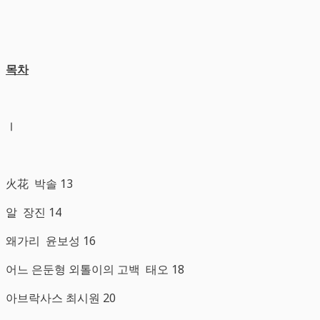
목차
Ⅰ
火花 박솔 13
알 장진 14
왜가리 윤보성 16
어느 은둔형 외톨이의 고백 태오 18
아브락사스 최시원 20