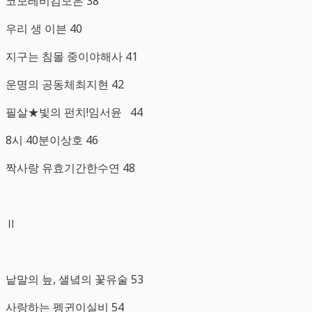
코모레비김모은 38
우리 생 이븐 40
지구는 침몰 중이야해사 41
운명의 공동체최지현 42
필살★빛의 펀치!임서윤 44
8시 40분이상호 46
짝사랑 유효기간한수연 48
Ⅱ
낱말의 늪, 샐녘의 꽃유술 53
사랑하는 펭귄이실비 54