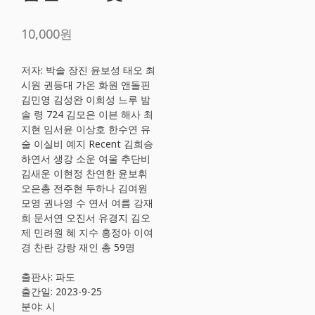
10,000원
저자: 박솔 장진 윤보성 태오 최
시원 권등대 가온 화원 앤돌핀
김민영 김성완 이희성 느루 밤
솔 령 724 김모은 이븐 해사 최
지현 임서윤 이상호 한수연 유
술 이실비 예지 Recent 김희승
하연서 생강 소운 여울 추단비
김새운 이현정 찬연한 윤보휘
오은총 전주현 두하나 김여원
모영 권나영 수 연서 여름 강재
희 문서연 오진서 유경지 김오
제 민려원 혜 지수 홍정아 이여
경 찬란 강랑 재인 총 59명
출판사: 파도
출간일: 2023-9-25
분야: 시