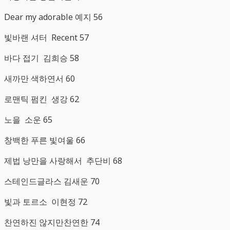
Dear my adorable 예지 56
빛바랜 셔터 Recent 57
바다 접기 김희승 58
새까만 색하연서 60
로맨틱 펌킨 생강 62
노을 소운 65
창백한 푸른 빛여울 66
제법 낭만을 사랑해서 추단비 68
스테인드글라스 김새운 70
빛과 토르소 이현정 72
찬연하진 않지만찬연한 74