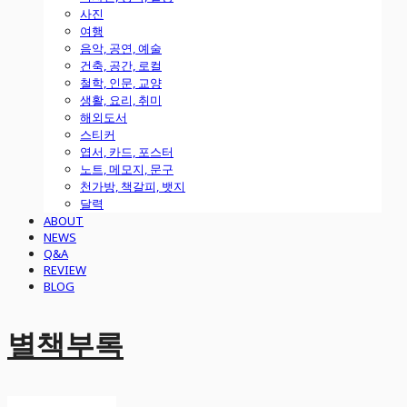
사진
여행
음악, 공연, 예술
건축, 공간, 로컬
철학, 인문, 교양
생활, 요리, 취미
해외도서
스티커
엽서, 카드, 포스터
노트, 메모지, 문구
천가방, 책갈피, 뱃지
달력
ABOUT
NEWS
Q&A
REVIEW
BLOG
별책부록