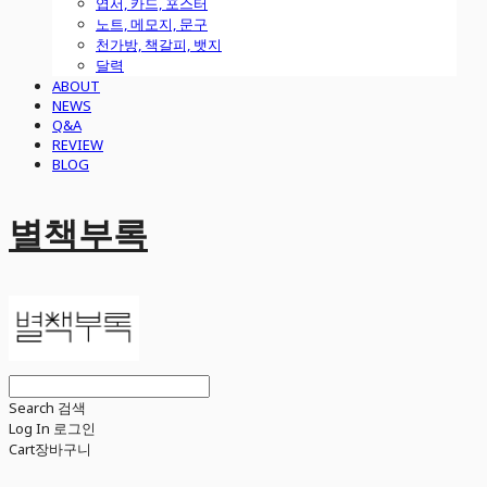
엽서, 카드, 포스터
노트, 메모지, 문구
천가방, 책갈피, 뱃지
달력
ABOUT
NEWS
Q&A
REVIEW
BLOG
별책부록
Search
검색
Log In
로그인
Cart
장바구니