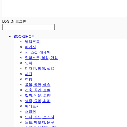
LOG IN
로그인
BOOKSHOP
별책부록
매거진
시, 소설, 에세이
일러스트, 회화, 만화
영화
디자인, 창작, 실용
사진
여행
음악, 공연, 예술
건축, 공간, 로컬
철학, 인문, 교양
생활, 요리, 취미
해외도서
스티커
엽서, 카드, 포스터
노트, 메모지, 문구