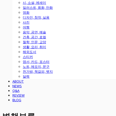
시, 소설, 에세이
일러스트, 회화, 만화
영화
디자인, 창작, 실용
사진
여행
음악, 공연, 예술
건축, 공간, 로컬
철학, 인문, 교양
생활, 요리, 취미
해외도서
스티커
엽서, 카드, 포스터
노트, 메모지, 문구
천가방, 책갈피, 뱃지
달력
ABOUT
NEWS
Q&A
REVIEW
BLOG