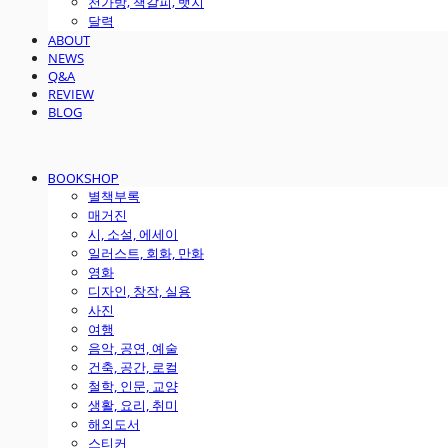
천가방, 책갈피, 뱃지
달력
ABOUT
NEWS
Q&A
REVIEW
BLOG
BOOKSHOP
별책부록
매거진
시, 소설, 에세이
일러스트, 회화, 만화
영화
디자인, 창작, 실용
사진
여행
음악, 공연, 예술
건축, 공간, 로컬
철학, 인문, 교양
생활, 요리, 취미
해외도서
스티커