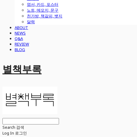
엽서, 카드, 포스터
노트, 메모지, 문구
천가방, 책갈피, 뱃지
달력
ABOUT
NEWS
Q&A
REVIEW
BLOG
별책부록
Search
검색
Log In
로그인