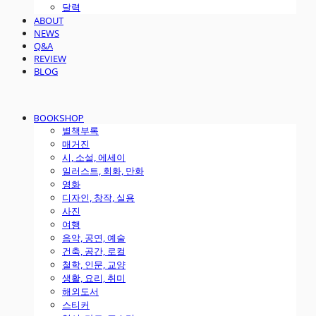
달력
ABOUT
NEWS
Q&A
REVIEW
BLOG
BOOKSHOP
별책부록
매거진
시, 소설, 에세이
일러스트, 회화, 만화
영화
디자인, 창작, 실용
사진
여행
음악, 공연, 예술
건축, 공간, 로컬
철학, 인문, 교양
생활, 요리, 취미
해외도서
스티커