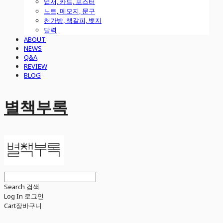
엽서, 카드, 포스터
노트, 메모지, 문구
천가방, 책갈피, 뱃지
달력
ABOUT
NEWS
Q&A
REVIEW
BLOG
별책부록
Search
검색
Log In
로그인
Cart
장바구니