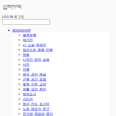
LOG IN
로그인
BOOKSHOP
별책부록
매거진
시, 소설, 에세이
일러스트, 회화, 만화
영화
디자인, 창작, 실용
사진
여행
음악, 공연, 예술
건축, 공간, 로컬
철학, 인문, 교양
생활, 요리, 취미
해외도서
스티커
엽서, 카드, 포스터
노트, 메모지, 문구
천가방, 책갈피, 뱃지