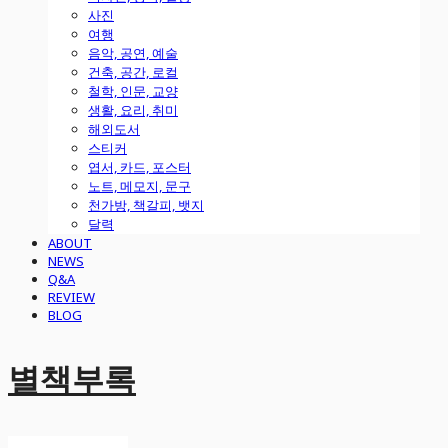
사진
여행
음악, 공연, 예술
건축, 공간, 로컬
철학, 인문, 교양
생활, 요리, 취미
해외도서
스티커
엽서, 카드, 포스터
노트, 메모지, 문구
천가방, 책갈피, 뱃지
달력
ABOUT
NEWS
Q&A
REVIEW
BLOG
별책부록