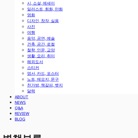
시, 소설, 에세이
일러스트, 회화, 만화
영화
디자인, 창작, 실용
사진
여행
음악, 공연, 예술
건축, 공간, 로컬
철학, 인문, 교양
생활, 요리, 취미
해외도서
스티커
엽서, 카드, 포스터
노트, 메모지, 문구
천가방, 책갈피, 뱃지
달력
ABOUT
NEWS
Q&A
REVIEW
BLOG