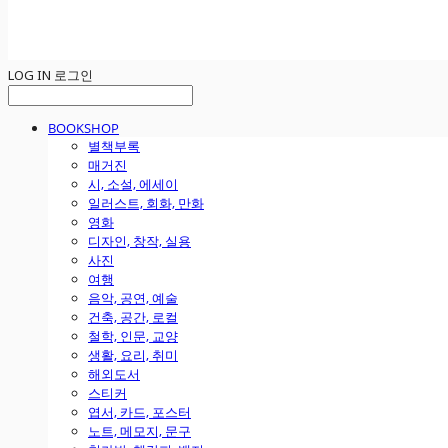
LOG IN
로그인
BOOKSHOP
별책부록
매거진
시, 소설, 에세이
일러스트, 회화, 만화
영화
디자인, 창작, 실용
사진
여행
음악, 공연, 예술
건축, 공간, 로컬
철학, 인문, 교양
생활, 요리, 취미
해외도서
스티커
엽서, 카드, 포스터
노트, 메모지, 문구