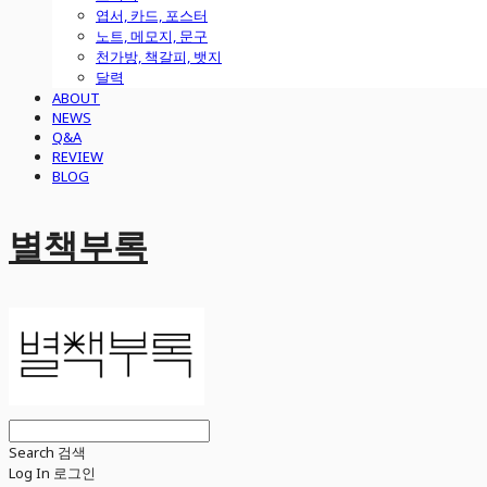
엽서, 카드, 포스터
노트, 메모지, 문구
천가방, 책갈피, 뱃지
달력
ABOUT
NEWS
Q&A
REVIEW
BLOG
별책부록
Search
검색
Log In
로그인