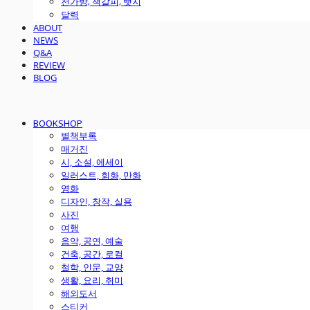
천가방, 책갈피, 뱃지
달력
ABOUT
NEWS
Q&A
REVIEW
BLOG
BOOKSHOP
별책부록
매거진
시, 소설, 에세이
일러스트, 회화, 만화
영화
디자인, 창작, 실용
사진
여행
음악, 공연, 예술
건축, 공간, 로컬
철학, 인문, 교양
생활, 요리, 취미
해외도서
스티커