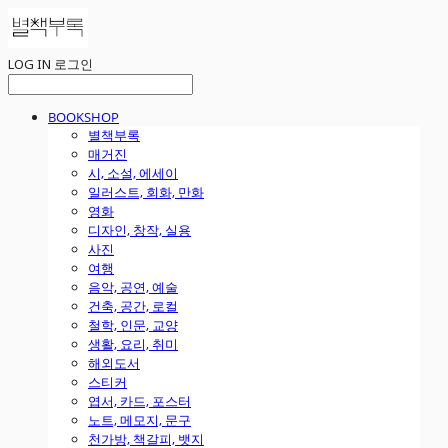
LOG IN
로그인
BOOKSHOP
별책부록
매거진
시, 소설, 에세이
일러스트, 회화, 만화
영화
디자인, 창작, 실용
사진
여행
음악, 공연, 예술
건축, 공간, 로컬
철학, 인문, 교양
생활, 요리, 취미
해외도서
스티커
엽서, 카드, 포스터
노트, 메모지, 문구
천가방, 책갈피, 뱃지