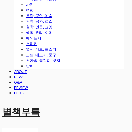
사진
여행
음악, 공연, 예술
건축, 공간, 로컬
철학, 인문, 교양
생활, 요리, 취미
해외도서
스티커
엽서, 카드, 포스터
노트, 메모지, 문구
천가방, 책갈피, 뱃지
달력
ABOUT
NEWS
Q&A
REVIEW
BLOG
별책부록