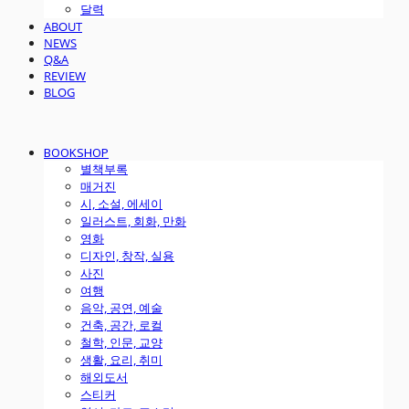
달력
ABOUT
NEWS
Q&A
REVIEW
BLOG
BOOKSHOP
별책부록
매거진
시, 소설, 에세이
일러스트, 회화, 만화
영화
디자인, 창작, 실용
사진
여행
음악, 공연, 예술
건축, 공간, 로컬
철학, 인문, 교양
생활, 요리, 취미
해외도서
스티커