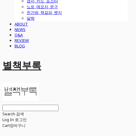
엽서, 카드, 포스터
노트, 메모지, 문구
천가방, 책갈피, 뱃지
달력
ABOUT
NEWS
Q&A
REVIEW
BLOG
별책부록
Search
검색
Log In
로그인
Cart
장바구니