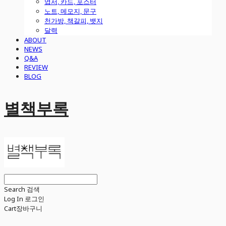
엽서, 카드, 포스터
노트, 메모지, 문구
천가방, 책갈피, 뱃지
달력
ABOUT
NEWS
Q&A
REVIEW
BLOG
별책부록
Search
검색
Log In
로그인
Cart
장바구니