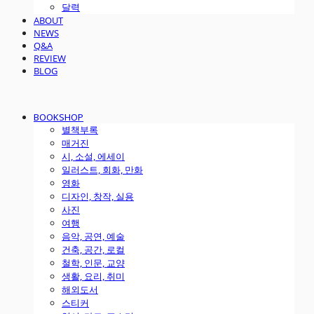
달력
ABOUT
NEWS
Q&A
REVIEW
BLOG
BOOKSHOP
별책부록
매거진
시, 소설, 에세이
일러스트, 회화, 만화
영화
디자인, 창작, 실용
사진
여행
음악, 공연, 예술
건축, 공간, 로컬
철학, 인문, 교양
생활, 요리, 취미
해외도서
스티커