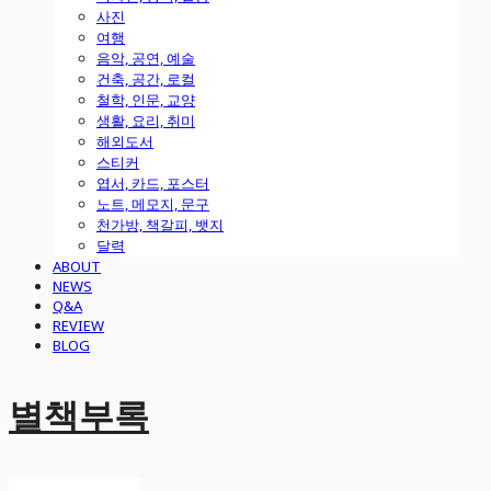
사진
여행
음악, 공연, 예술
건축, 공간, 로컬
철학, 인문, 교양
생활, 요리, 취미
해외도서
스티커
엽서, 카드, 포스터
노트, 메모지, 문구
천가방, 책갈피, 뱃지
달력
ABOUT
NEWS
Q&A
REVIEW
BLOG
별책부록