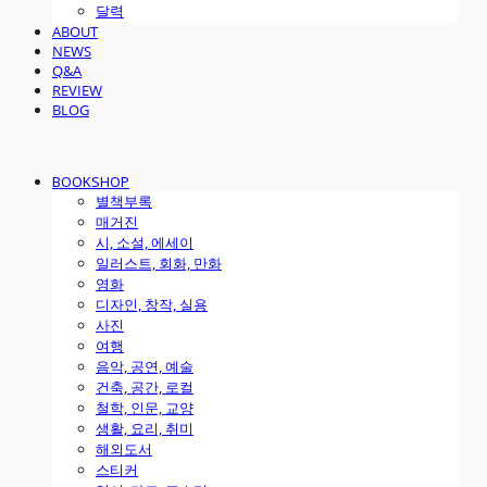
달력
ABOUT
NEWS
Q&A
REVIEW
BLOG
BOOKSHOP
별책부록
매거진
시, 소설, 에세이
일러스트, 회화, 만화
영화
디자인, 창작, 실용
사진
여행
음악, 공연, 예술
건축, 공간, 로컬
철학, 인문, 교양
생활, 요리, 취미
해외도서
스티커