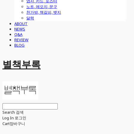
엽서, 카드, 포스터
노트, 메모지, 문구
천가방, 책갈피, 뱃지
달력
ABOUT
NEWS
Q&A
REVIEW
BLOG
별책부록
Search
검색
Log In
로그인
Cart
장바구니