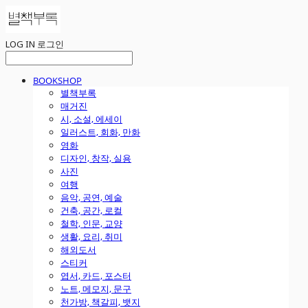
LOG IN
로그인
BOOKSHOP
별책부록
매거진
시, 소설, 에세이
일러스트, 회화, 만화
영화
디자인, 창작, 실용
사진
여행
음악, 공연, 예술
건축, 공간, 로컬
철학, 인문, 교양
생활, 요리, 취미
해외도서
스티커
엽서, 카드, 포스터
노트, 메모지, 문구
천가방, 책갈피, 뱃지