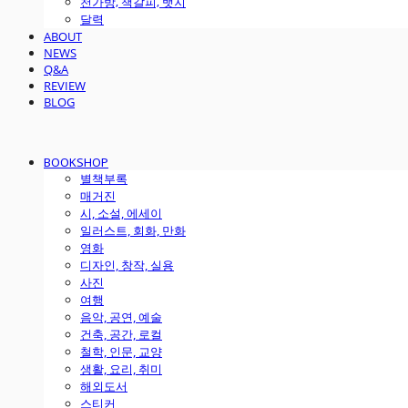
천가방, 책갈피, 뱃지
달력
ABOUT
NEWS
Q&A
REVIEW
BLOG
BOOKSHOP
별책부록
매거진
시, 소설, 에세이
일러스트, 회화, 만화
영화
디자인, 창작, 실용
사진
여행
음악, 공연, 예술
건축, 공간, 로컬
철학, 인문, 교양
생활, 요리, 취미
해외도서
스티커