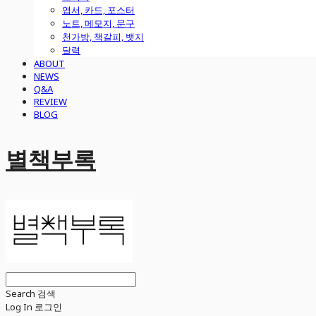
엽서, 카드, 포스터
노트, 메모지, 문구
천가방, 책갈피, 뱃지
달력
ABOUT
NEWS
Q&A
REVIEW
BLOG
별책부록
Search
검색
Log In
로그인