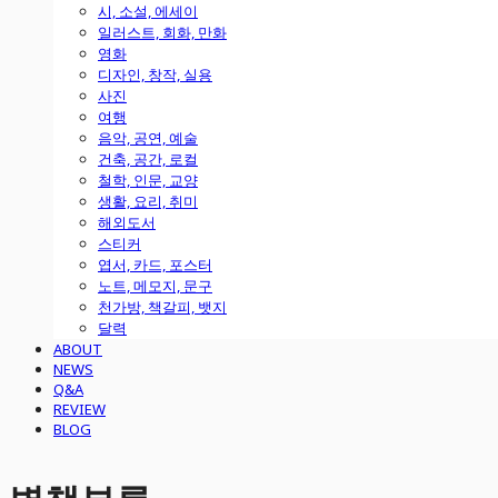
시, 소설, 에세이
일러스트, 회화, 만화
영화
디자인, 창작, 실용
사진
여행
음악, 공연, 예술
건축, 공간, 로컬
철학, 인문, 교양
생활, 요리, 취미
해외도서
스티커
엽서, 카드, 포스터
노트, 메모지, 문구
천가방, 책갈피, 뱃지
달력
ABOUT
NEWS
Q&A
REVIEW
BLOG