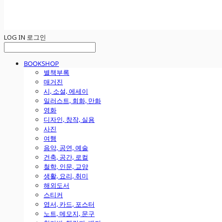
LOG IN
로그인
BOOKSHOP
별책부록
매거진
시, 소설, 에세이
일러스트, 회화, 만화
영화
디자인, 창작, 실용
사진
여행
음악, 공연, 예술
건축, 공간, 로컬
철학, 인문, 교양
생활, 요리, 취미
해외도서
스티커
엽서, 카드, 포스터
노트, 메모지, 문구